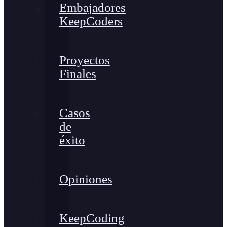
Embajadores
KeepCoders
Proyectos
Finales
Casos
de
éxito
Opiniones
KeepCoding