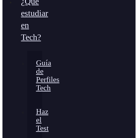
¿Qué
estudiar
en
Tech?
Guía
de
Perfiles
Tech
Haz
el
Test