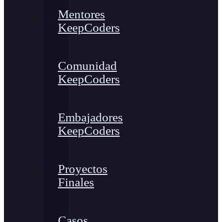
Mentores
KeepCoders
Comunidad
KeepCoders
Embajadores
KeepCoders
Proyectos
Finales
Casos