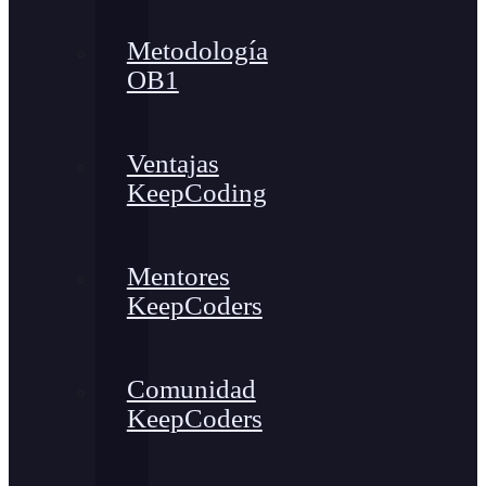
Metodología
OB1
Ventajas
KeepCoding
Mentores
KeepCoders
Comunidad
KeepCoders