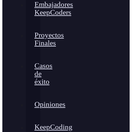
Embajadores
KeepCoders
Proyectos
Finales
Casos
de
éxito
Opiniones
KeepCoding