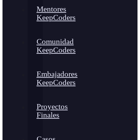
Mentores
KeepCoders
Comunidad
KeepCoders
Embajadores
KeepCoders
Proyectos
Finales
Casos