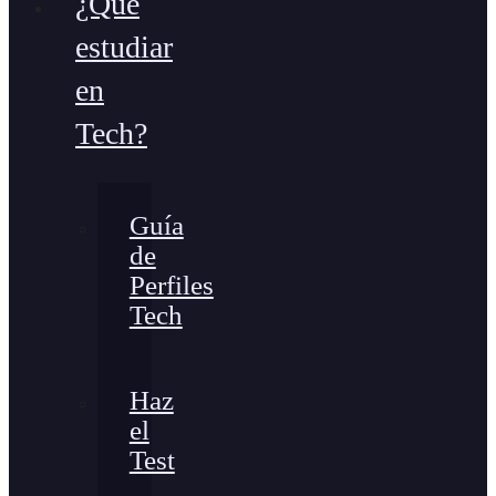
¿Qué
estudiar
en
Tech?
Guía
de
Perfiles
Tech
Haz
el
Test