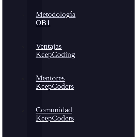
Metodología
OB1
Ventajas
KeepCoding
Mentores
KeepCoders
Comunidad
KeepCoders