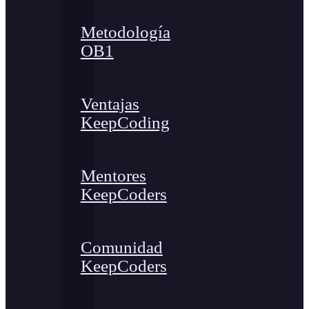
Metodología
OB1
Ventajas
KeepCoding
Mentores
KeepCoders
Comunidad
KeepCoders