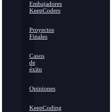
Embajadores
KeepCoders
Proyectos
Finales
Casos
de
éxito
Opiniones
KeepCoding