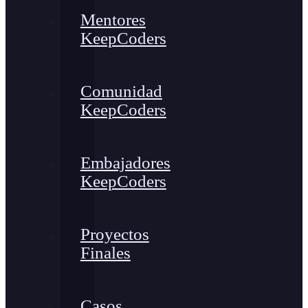
Mentores
KeepCoders
Comunidad
KeepCoders
Embajadores
KeepCoders
Proyectos
Finales
Casos