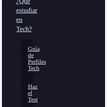
¿Qué
estudiar
en
Tech?
Guía
de
Perfiles
Tech
Haz
el
Test