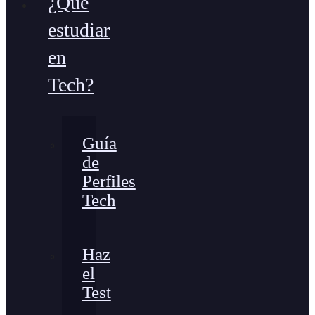
¿Qué
estudiar
en
Tech?
Guía
de
Perfiles
Tech
Haz
el
Test