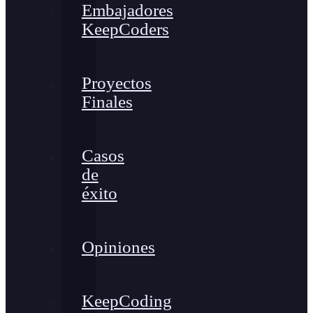
Embajadores
KeepCoders
Proyectos
Finales
Casos
de
éxito
Opiniones
KeepCoding