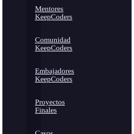
Mentores
KeepCoders
Comunidad
KeepCoders
Embajadores
KeepCoders
Proyectos
Finales
Casos