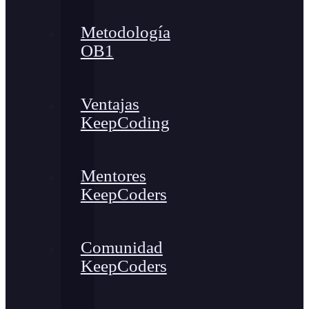
Metodología
OB1
Ventajas
KeepCoding
Mentores
KeepCoders
Comunidad
KeepCoders