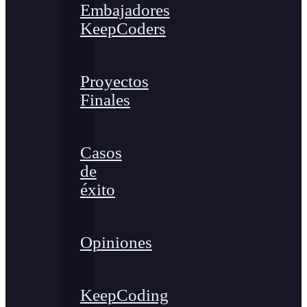
Embajadores
KeepCoders
Proyectos
Finales
Casos
de
éxito
Opiniones
KeepCoding