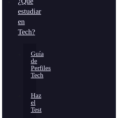
¿Qué
estudiar
en
Tech?
Guía
de
Perfiles
Tech
Haz
el
Test