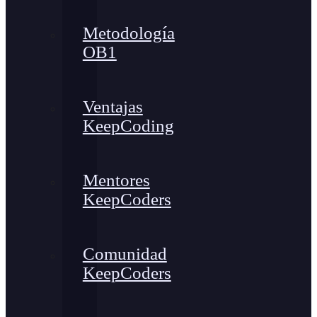
Metodología
OB1
Ventajas
KeepCoding
Mentores
KeepCoders
Comunidad
KeepCoders