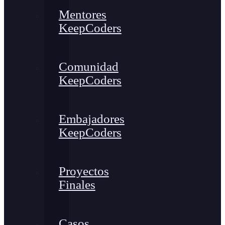
Mentores
KeepCoders
Comunidad
KeepCoders
Embajadores
KeepCoders
Proyectos
Finales
Casos