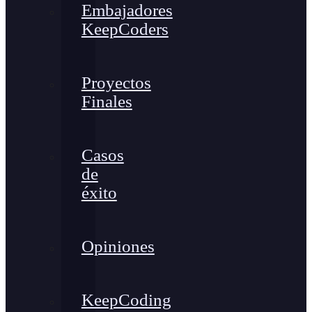
Embajadores
KeepCoders
Proyectos
Finales
Casos
de
éxito
Opiniones
KeepCoding