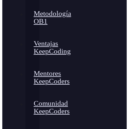
Metodología
OB1
Ventajas
KeepCoding
Mentores
KeepCoders
Comunidad
KeepCoders