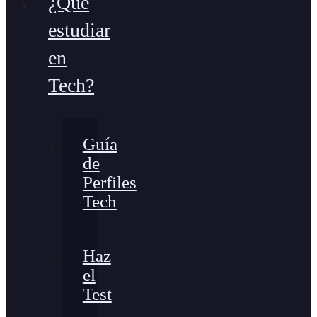
¿Qué
estudiar
en
Tech?
Guía
de
Perfiles
Tech
Haz
el
Test