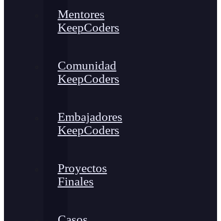
Mentores
KeepCoders
Comunidad
KeepCoders
Embajadores
KeepCoders
Proyectos
Finales
Casos