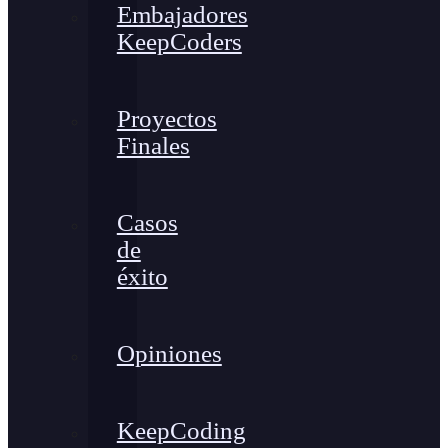
Embajadores
KeepCoders
Proyectos
Finales
Casos
de
éxito
Opiniones
KeepCoding