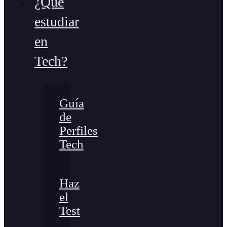
¿Qué
estudiar
en
Tech?
Guía
de
Perfiles
Tech
Haz
el
Test