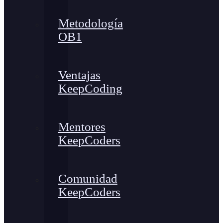
Metodología
OB1
Ventajas
KeepCoding
Mentores
KeepCoders
Comunidad
KeepCoders