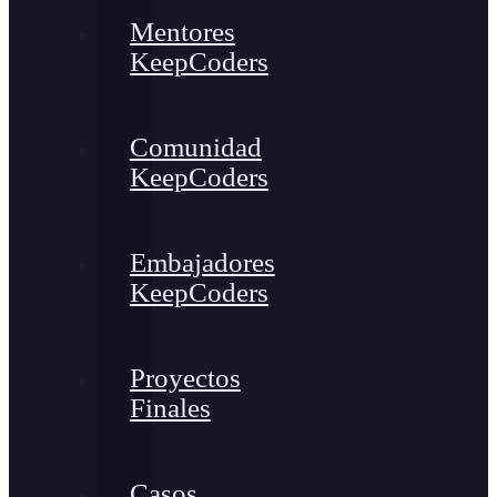
Mentores
KeepCoders
Comunidad
KeepCoders
Embajadores
KeepCoders
Proyectos
Finales
Casos