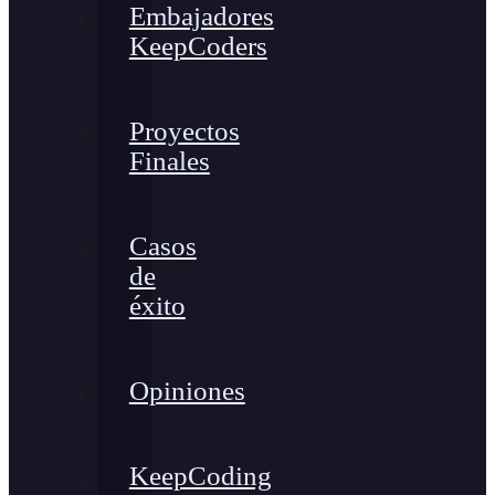
Embajadores
KeepCoders
Proyectos
Finales
Casos
de
éxito
Opiniones
KeepCoding