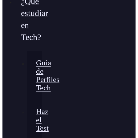
¿Qué
estudiar
en
Tech?
Guía
de
Perfiles
Tech
Haz
el
Test