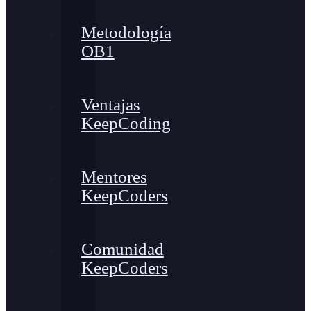
Metodología
OB1
Ventajas
KeepCoding
Mentores
KeepCoders
Comunidad
KeepCoders