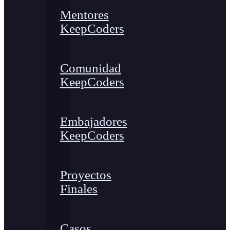
Mentores
KeepCoders
Comunidad
KeepCoders
Embajadores
KeepCoders
Proyectos
Finales
Casos