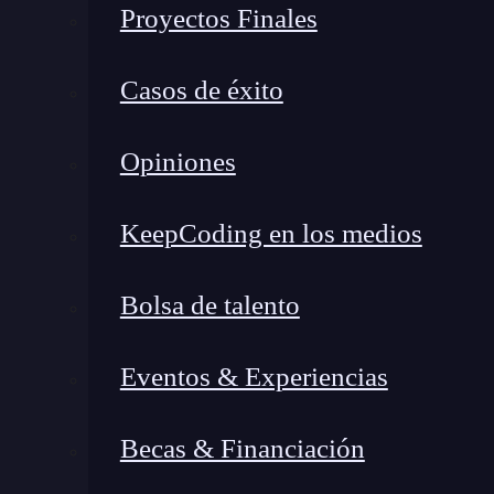
Proyectos Finales
comportamiento por defecto de la búsqueda se h
interés.
Casos de éxito
En caso de que se quiera recuperar puntos de i
Opiniones
área circular definida por las opciones de
En este post has encontrado todo la informació
KeepCoding en los medios
MKLocalPointsOfInterestRequest en Mapkit. Ah
continúa con tu proceso de formación al ap
Bolsa de talento
Full Stack Bootcamp
, donde recibirás una ens
oportunidad de destacar y obtener mejores opo
Eventos & Experiencias
año.
¡Matricúlate ya para no dejar de
apren
Becas & Financiación