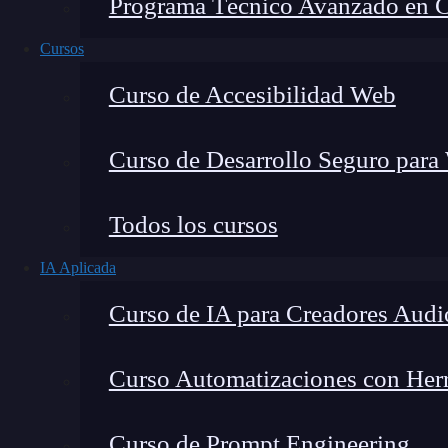
Programa Técnico Avanzado en Cib
Cursos
Curso de Accesibilidad Web
Curso de Desarrollo Seguro para
Todos los cursos
IA Aplicada
Lucia Gómez Salgado
Curso de IA para Creadores Audi
Contribuyo a acercar la realidad del sector tecno
visión de mercado y experiencia directa en proces
Curso Automatizaciones con Herra
Curso de Prompt Engineering