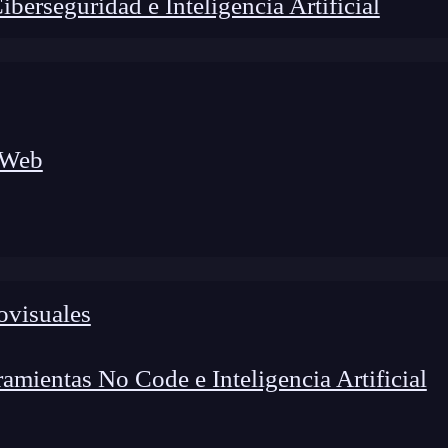
erseguridad e Inteligencia Artificial
 Web
ovisuales
lógico a nuevos profesionales, combinando conocimiento práctico,
os de transformación profesional.
mientas No Code e Inteligencia Artificial