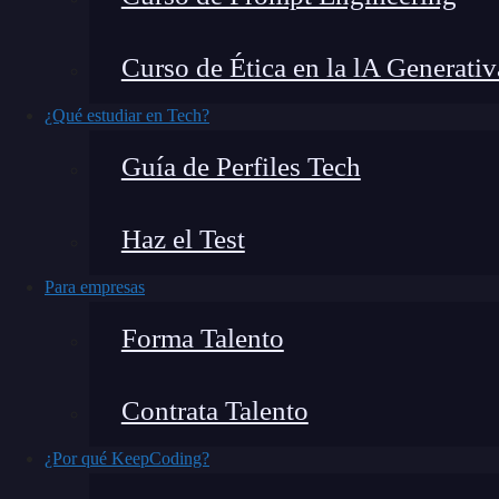
Curso de Ética en la lA Generativ
🔴 ¿Quieres entrar de l
¿Qué estudiar en Tech?
Descubre el Desarrollo de Apps Móviles F
Guía de Perfiles Tech
más completa del mercado
👉 Prueba gratis el Bootcamp en D
Haz el Test
Para empresas
¿Ya conoces MKLocalPointsOfInterestRequ
Forma Talento
de aplicaciones móviles
, probablemente ya con
y sus diversos recursos, como es el caso de la c
Contrata Talento
término hace referencia a una solicitud de tipo
puntos de interés.
¿Por qué KeepCoding?