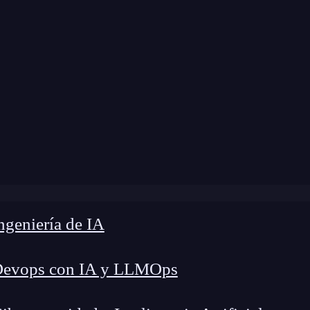
 modificación:
3 de junio de 2024 |
Tiempo de Le
Blog
»
MKLocalPointsOfInterestRequest en Mapkit
geniería de IA
Devops con IA y LLMOps