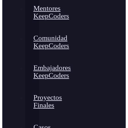
Mentores
KeepCoders
Comunidad
KeepCoders
Embajadores
KeepCoders
Proyectos
Finales
Casos