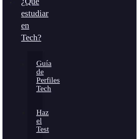
¿Qué
estudiar
en
Tech?
Guía
de
Perfiles
Tech
Haz
el
Test