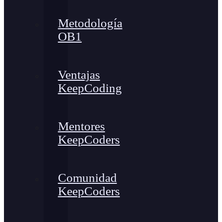
Metodología
OB1
Ventajas
KeepCoding
Mentores
KeepCoders
Comunidad
KeepCoders