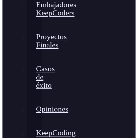
Embajadores
KeepCoders
Proyectos
Finales
Casos
de
éxito
Opiniones
KeepCoding