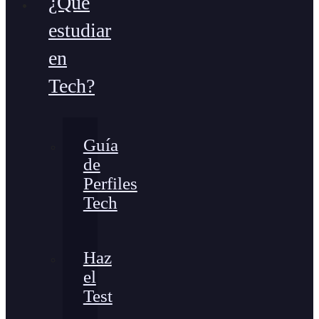
¿Qué
estudiar
en
Tech?
Guía
de
Perfiles
Tech
Haz
el
Test