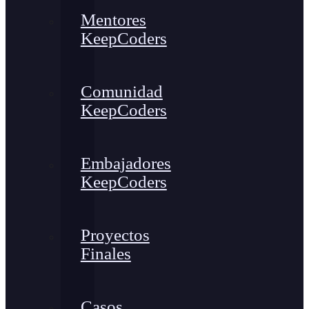
Mentores
KeepCoders
Comunidad
KeepCoders
Embajadores
KeepCoders
Proyectos
Finales
Casos