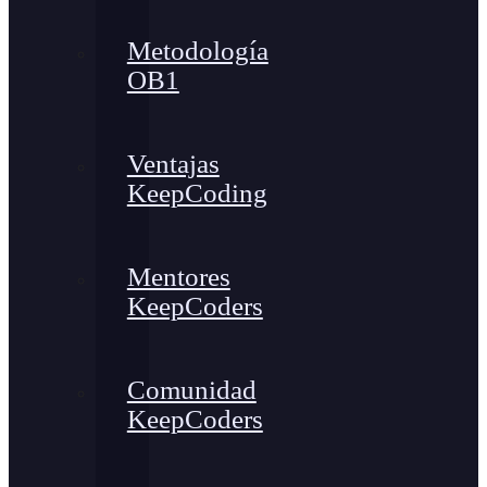
Metodología
OB1
Ventajas
KeepCoding
Mentores
KeepCoders
Comunidad
KeepCoders