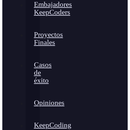
Embajadores
KeepCoders
Proyectos
Finales
Casos
de
éxito
Opiniones
KeepCoding