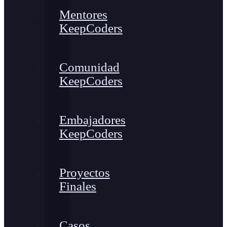
Mentores
KeepCoders
Comunidad
KeepCoders
Embajadores
KeepCoders
Proyectos
Finales
Casos