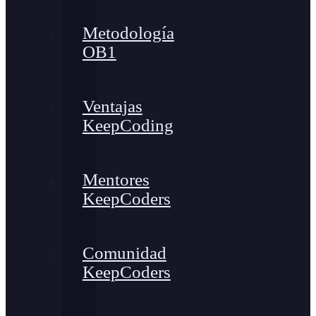
Metodología
OB1
Ventajas
KeepCoding
Mentores
KeepCoders
Comunidad
KeepCoders