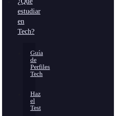
¿Qué
estudiar
en
Tech?
Guía
de
Perfiles
Tech
Haz
el
Test