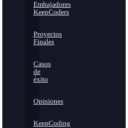
Embajadores
KeepCoders
Proyectos
Finales
Casos
de
éxito
Opiniones
KeepCoding