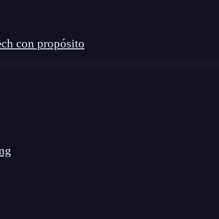
 aprenderás a tus anchas en el mejor ambiente
ch con propósito
ng