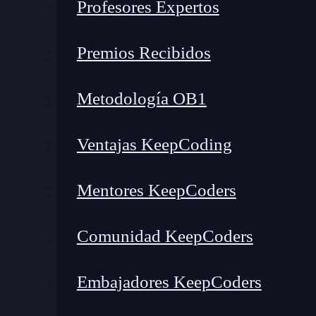
Profesores Expertos
Premios Recibidos
El Stand
AGBO
fue una fiesta iOS, camiseta
SpiderGeek
¡Nadie pudo resistirse a visitarlo
Metodología OB1
El mensaje del día fue una verdadera preocupac
Ventajas KeepCoding
profesional y la formación continua, con un gr
continuación, nuestro Maestro.
Mentores KeepCoders
Comunidad KeepCoders
Embajadores KeepCoders