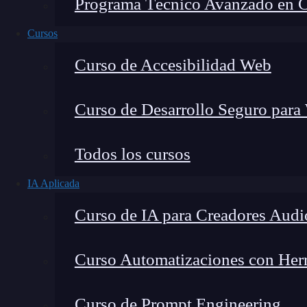
Programa Técnico Avanzado en Cib
Cursos
Curso de Accesibilidad Web
Curso de Desarrollo Seguro para
Lucia Gómez Salgado
Todos los cursos
Contribuyo a acercar la realidad del sector tecno
IA Aplicada
visión de mercado y experiencia directa en proces
Curso de IA para Creadores Audi
Curso Automatizaciones con Herra
¿Qué encontrarás en este post?
Curso de Prompt Engineering