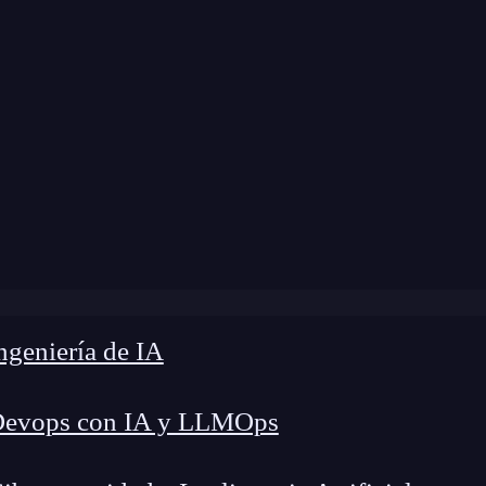
Home
»
Blog
»
Momentos AGBO & RITSI
geniería de IA
Devops con IA y LLMOps