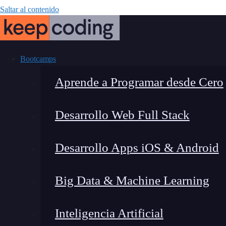
Saltar al contenido
Bootcamps
Aprende a Programar desde Cero
Desarrollo Web Full Stack
Moment
Desarrollo Apps iOS & Android
Big Data & Machine Learning
Inteligencia Artificial
Lucia Gómez Salgado
|
Última