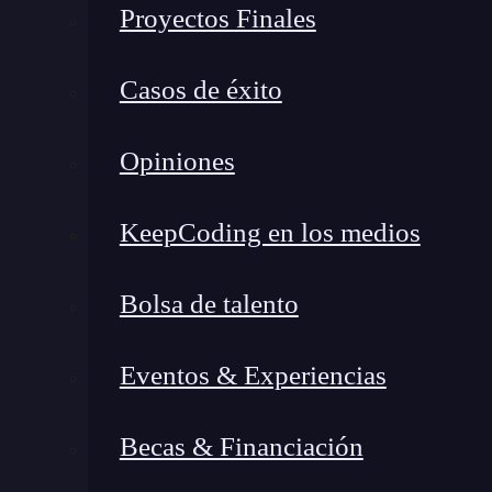
Proyectos Finales
Casos de éxito
Opiniones
KeepCoding en los medios
iOS profundiza este punto en una entrevista c
Bolsa de talento
intervención inolvidable por su discurso inspi
pavadas marketineras como el largo de los panta
Eventos & Experiencias
¡Libertad!
Becas & Financiación
¡Más código y menos espejo!