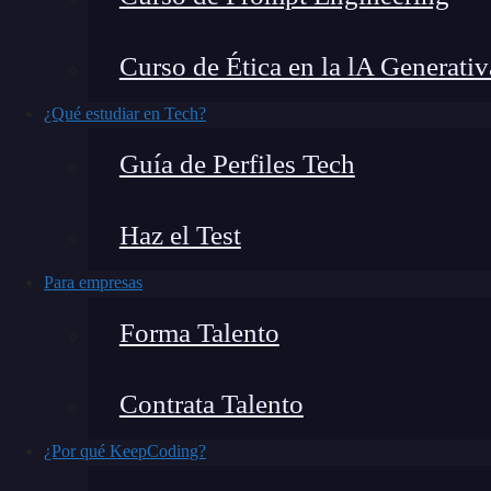
Curso de Ética en la lA Generativ
¡Nos lo pasamos genial!
¿Qué estudiar en Tech?
¡Más código y menos espejo!
Guía de Perfiles Tech
¡Nos lo pasamos genial!
Haz el Test
El pasado viernes 28 en el
V Congreso de Estud
Maestro iOS
consiguió un lleno absoluto en s
Para empresas
impresiones con los delegados estudiantiles de 
Forma Talento
Contrata Talento
¿Por qué KeepCoding?