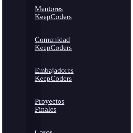
Mentores
KeepCoders
Comunidad
KeepCoders
Embajadores
KeepCoders
Proyectos
Finales
Casos