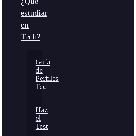
¿Qué
estudiar
en
Tech?
Guía
de
Perfiles
Tech
Haz
el
Test