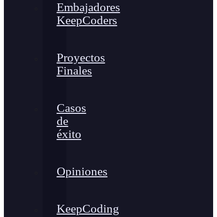
Embajadores
KeepCoders
Proyectos
Finales
Casos
de
éxito
Opiniones
KeepCoding