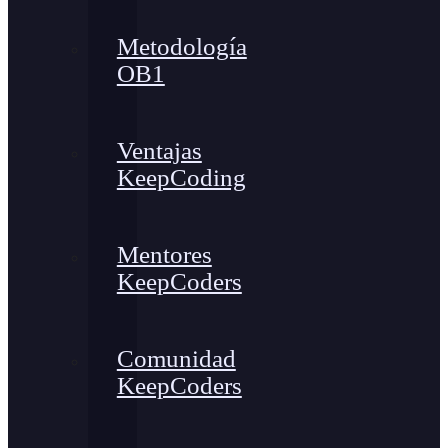
Metodología
OB1
Ventajas
KeepCoding
Mentores
KeepCoders
Comunidad
KeepCoders