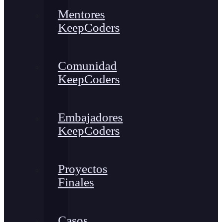
Mentores
KeepCoders
Comunidad
KeepCoders
Embajadores
KeepCoders
Proyectos
Finales
Casos