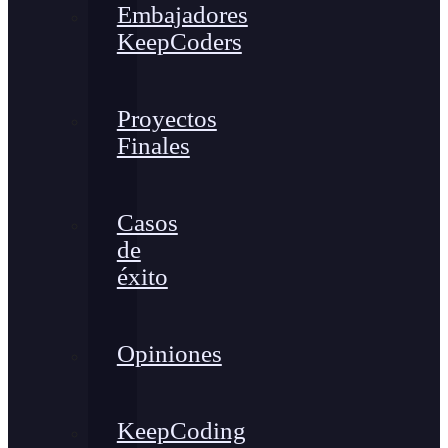
Embajadores
KeepCoders
Proyectos
Finales
Casos
de
éxito
Opiniones
KeepCoding