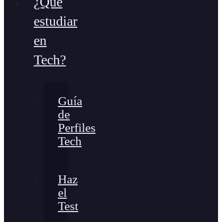
¿Qué
estudiar
en
Tech?
Guía
de
Perfiles
Tech
Haz
el
Test