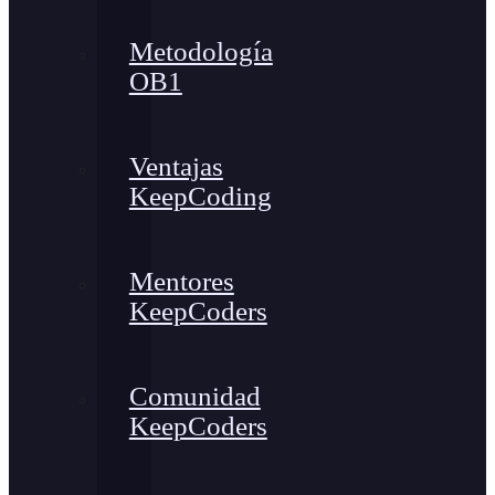
Metodología
OB1
Ventajas
KeepCoding
Mentores
KeepCoders
Comunidad
KeepCoders