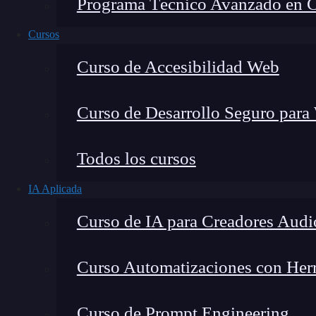
Programa Técnico Avanzado en Cib
Cursos
Curso de Accesibilidad Web
Curso de Desarrollo Seguro para
Todos los cursos
IA Aplicada
Lucia Gómez Salgado
Curso de IA para Creadores Audi
Contribuyo a acercar la realidad del sector tecno
visión de mercado y experiencia directa en proces
Curso Automatizaciones con Herra
Curso de Prompt Engineering