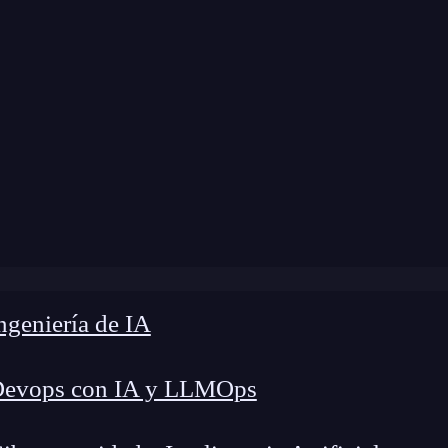
dificación:
19 de septiembre de 2025 |
Tiempo de
tHub: Guía Esencial para dominar la automatización open
geniería de IA
Devops con IA y LLMOps