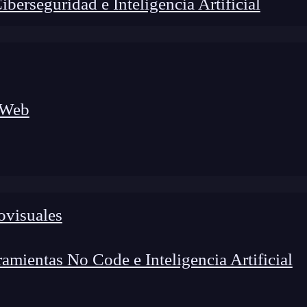
erseguridad e Inteligencia Artificial
 Web
ovisuales
lógico a nuevos profesionales, combinando conocimiento práctico,
os de transformación profesional.
mientas No Code e Inteligencia Artificial