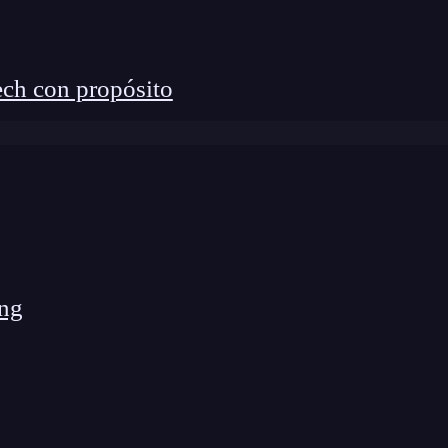
ch con propósito
ub.com/n8n-io/n8n
) es mucho más que un simple
: allí se gestiona el desarrollo, los reportes de bugs,
des nuevas. Desde mi experiencia, este repositorio
o funciona n8n, contribuir activamente o
ima.
ng
cial de n8n GitHub?
rquitectura está diseñada para ser fácilmente
io, compilar tu propia versión y añadir nodos
ficas.