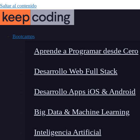
Saltar al contenido
Bootcamps
Aprende a Programar desde Cero
Desarrollo Web Full Stack
n8n GitHub: G
Desarrollo Apps iOS & Android
la autom
Big Data & Machine Learning
Inteligencia Artificial