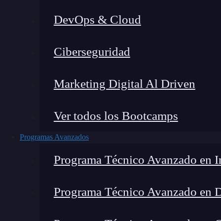
DevOps & Cloud
Lucia Gómez Salgado
|
Última mo
Ciberseguridad
Home
»
Blog
»
n8n Gi
Marketing Digital Al Driven
Ver todos los Bootcamps
Programas Avanzados
Programa Técnico Avanzado en In
Programa Técnico Avanzado en 