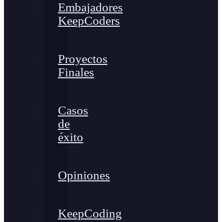
Embajadores
KeepCoders
Proyectos
Finales
Casos
de
éxito
Opiniones
KeepCoding