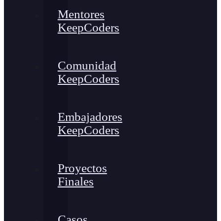
Mentores
KeepCoders
Comunidad
KeepCoders
Embajadores
KeepCoders
Proyectos
Finales
Casos