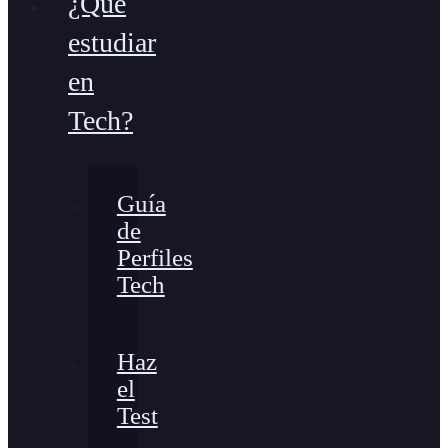
¿Qué
estudiar
en
Tech?
Guía
de
Perfiles
Tech
Haz
el
Test