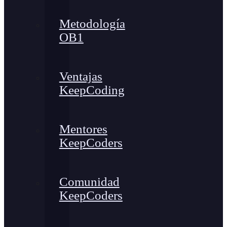
Metodología
OB1
Ventajas
KeepCoding
Mentores
KeepCoders
Comunidad
KeepCoders