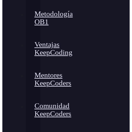
Metodología
OB1
Ventajas
KeepCoding
Mentores
KeepCoders
Comunidad
KeepCoders