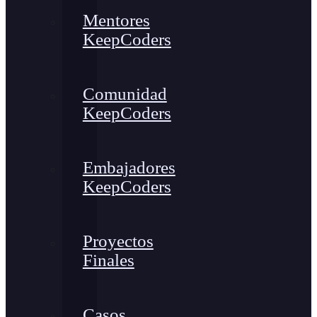
Mentores
KeepCoders
Comunidad
KeepCoders
Embajadores
KeepCoders
Proyectos
Finales
Casos