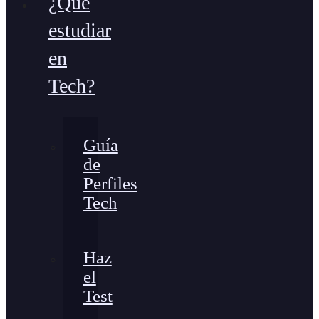
¿Qué
estudiar
en
Tech?
Guía
de
Perfiles
Tech
Haz
el
Test