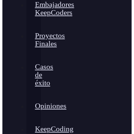
Embajadores
KeepCoders
Proyectos
Finales
Casos
de
éxito
Opiniones
KeepCoding