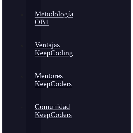
Metodología
OB1
Ventajas
KeepCoding
Mentores
KeepCoders
Comunidad
KeepCoders