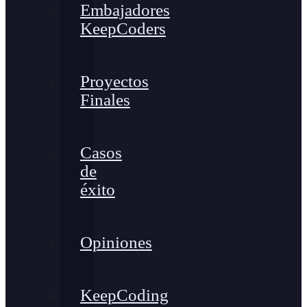
Embajadores
KeepCoders
Proyectos
Finales
Casos
de
éxito
Opiniones
KeepCoding