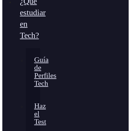
¿Qué
estudiar
en
Tech?
Guía
de
Perfiles
Tech
Haz
el
Test