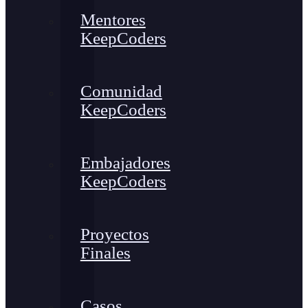
Mentores
KeepCoders
Comunidad
KeepCoders
Embajadores
KeepCoders
Proyectos
Finales
Casos