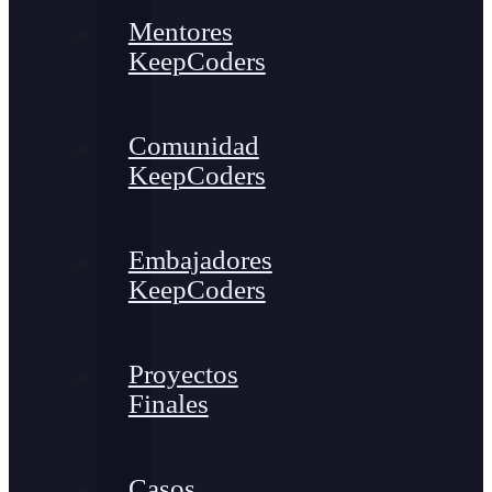
Mentores
KeepCoders
Comunidad
KeepCoders
Embajadores
KeepCoders
Proyectos
Finales
Casos