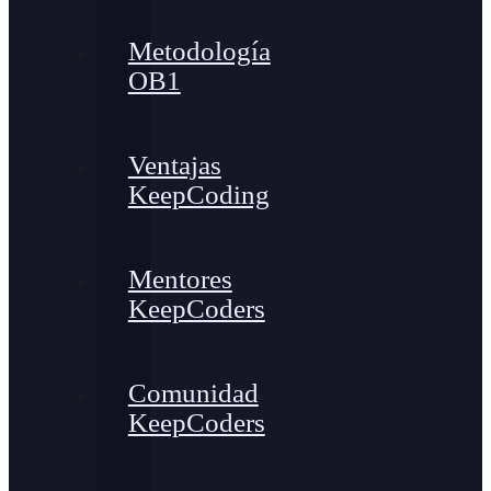
Metodología
OB1
Ventajas
KeepCoding
Mentores
KeepCoders
Comunidad
KeepCoders