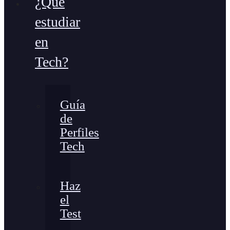
¿Qué
estudiar
en
Tech?
Guía
de
Perfiles
Tech
Haz
el
Test