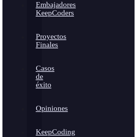
Embajadores
KeepCoders
Proyectos
Finales
Casos
de
éxito
Opiniones
KeepCoding