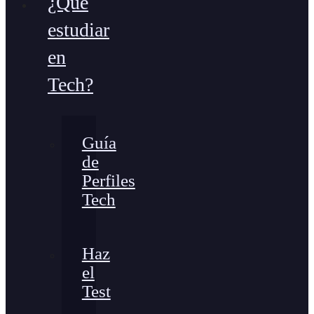
¿Qué
estudiar
en
Tech?
Guía
de
Perfiles
Tech
Haz
el
Test