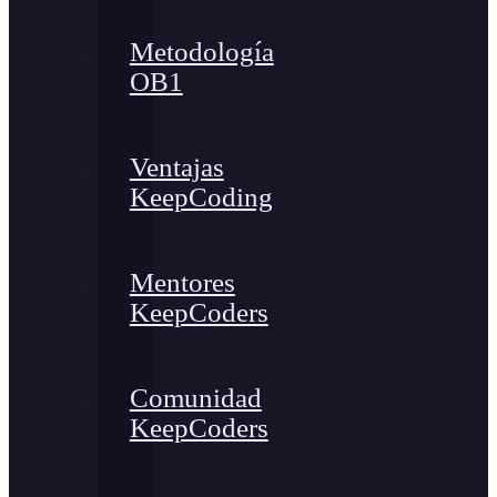
Metodología
OB1
Ventajas
KeepCoding
Mentores
KeepCoders
Comunidad
KeepCoders