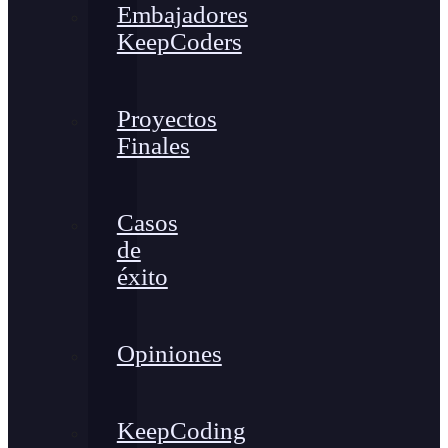
Embajadores
KeepCoders
Proyectos
Finales
Casos
de
éxito
Opiniones
KeepCoding