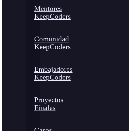
Mentores
KeepCoders
Comunidad
KeepCoders
Embajadores
KeepCoders
Proyectos
Finales
Casos