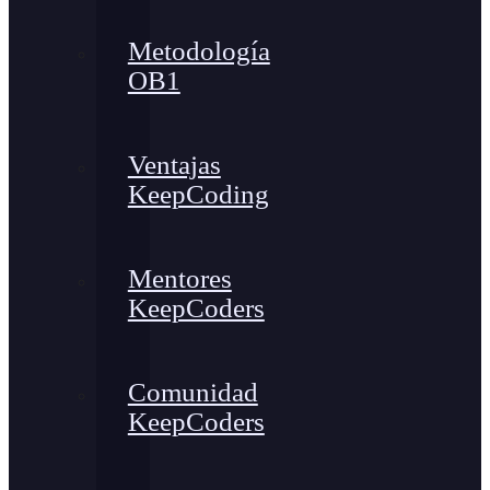
Metodología
OB1
Ventajas
KeepCoding
Mentores
KeepCoders
Comunidad
KeepCoders