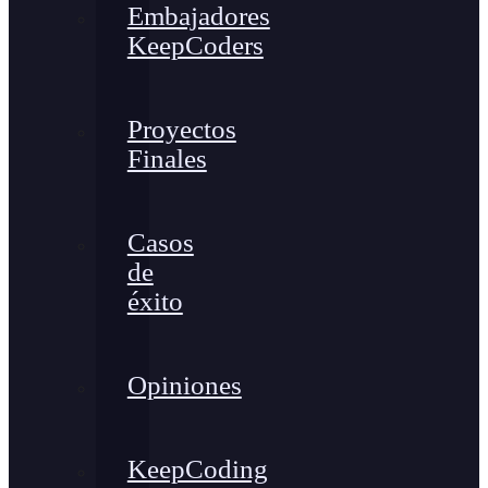
Embajadores
KeepCoders
Proyectos
Finales
Casos
de
éxito
Opiniones
KeepCoding