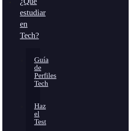
¿Qué
estudiar
en
Tech?
Guía
de
Perfiles
Tech
Haz
el
Test