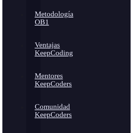
Metodología
OB1
Ventajas
KeepCoding
Mentores
KeepCoders
Comunidad
KeepCoders