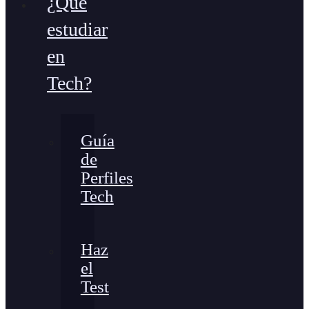
¿Qué
estudiar
en
Tech?
Guía
de
Perfiles
Tech
Haz
el
Test