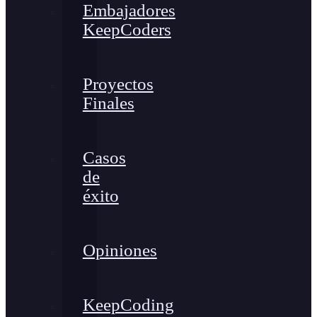
Embajadores
KeepCoders
Proyectos
Finales
Casos
de
éxito
Opiniones
KeepCoding