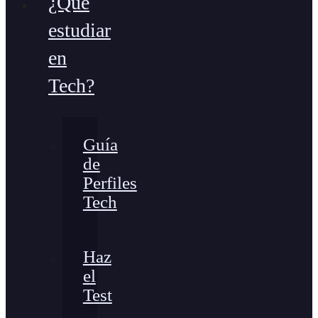
¿Qué
estudiar
en
Tech?
Guía
de
Perfiles
Tech
Haz
el
Test