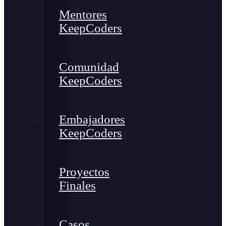
Mentores
KeepCoders
Comunidad
KeepCoders
Embajadores
KeepCoders
Proyectos
Finales
Casos