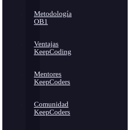
Metodología
OB1
Ventajas
KeepCoding
Mentores
KeepCoders
Comunidad
KeepCoders