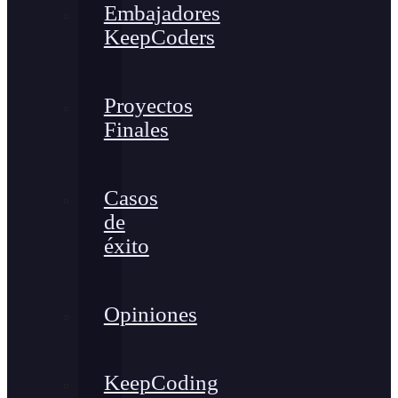
Embajadores
KeepCoders
Proyectos
Finales
Casos
de
éxito
Opiniones
KeepCoding