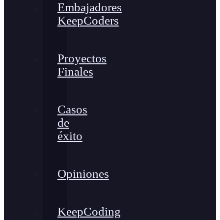
Embajadores
KeepCoders
Proyectos
Finales
Casos
de
éxito
Opiniones
KeepCoding