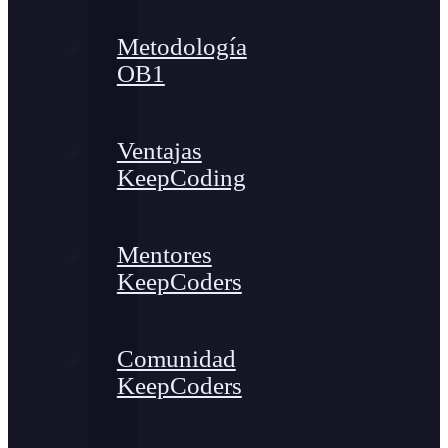
Metodología
OB1
Ventajas
KeepCoding
Mentores
KeepCoders
Comunidad
KeepCoders