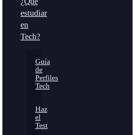
¿Qué
estudiar
en
Tech?
Guía
de
Perfiles
Tech
Haz
el
Test