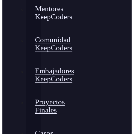
Mentores
KeepCoders
Comunidad
KeepCoders
Embajadores
KeepCoders
Proyectos
Finales
Casos