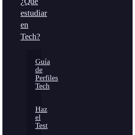
¿Qué
estudiar
en
Tech?
Guía
de
Perfiles
Tech
Haz
el
Test