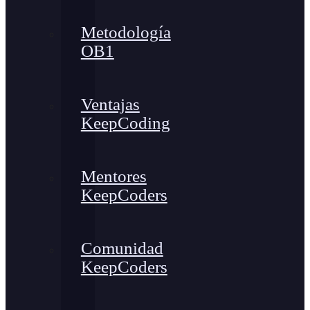
Metodología
OB1
Ventajas
KeepCoding
Mentores
KeepCoders
Comunidad
KeepCoders