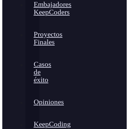
Embajadores
KeepCoders
Proyectos
Finales
Casos
de
éxito
Opiniones
KeepCoding