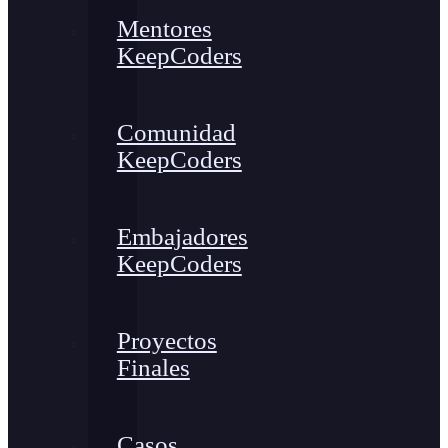
Mentores
KeepCoders
Comunidad
KeepCoders
Embajadores
KeepCoders
Proyectos
Finales
Casos