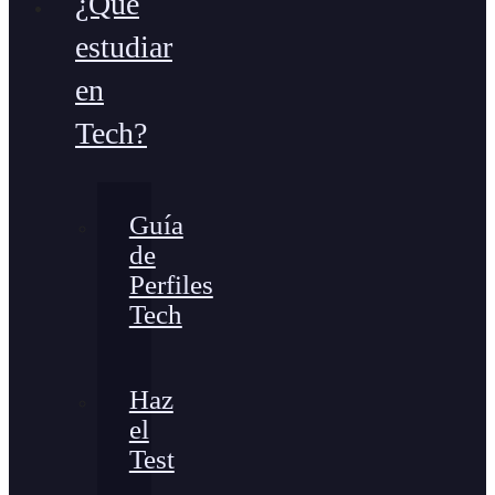
¿Qué
estudiar
en
Tech?
Guía
de
Perfiles
Tech
Haz
el
Test