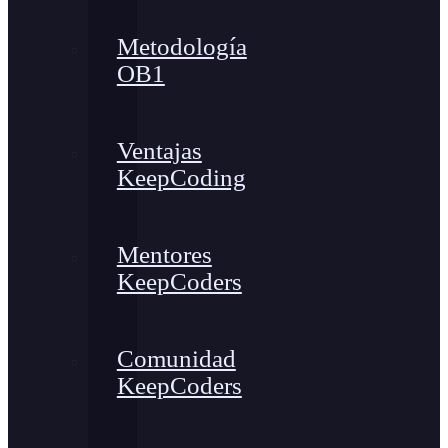
Metodología
OB1
Ventajas
KeepCoding
Mentores
KeepCoders
Comunidad
KeepCoders