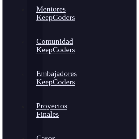
Mentores
KeepCoders
Comunidad
KeepCoders
Embajadores
KeepCoders
Proyectos
Finales
Casos