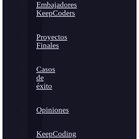
Embajadores
KeepCoders
Proyectos
Finales
Casos
de
éxito
Opiniones
KeepCoding