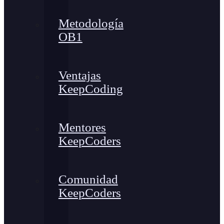
Metodología
OB1
Ventajas
KeepCoding
Mentores
KeepCoders
Comunidad
KeepCoders