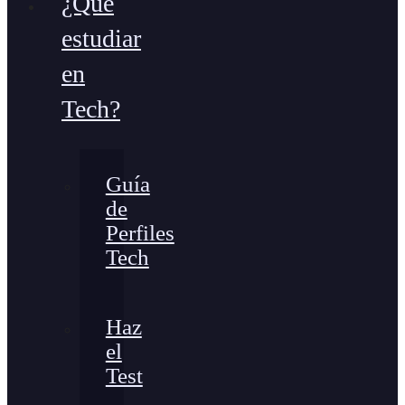
¿Qué
estudiar
en
Tech?
Guía
de
Perfiles
Tech
Haz
el
Test