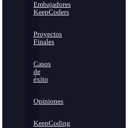
Embajadores
KeepCoders
Proyectos
Finales
Casos
de
éxito
Opiniones
KeepCoding