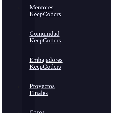
Mentores
KeepCoders
Comunidad
KeepCoders
Embajadores
KeepCoders
Proyectos
Finales
Casos