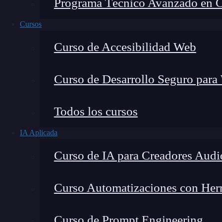
Programa Técnico Avanzado en Cib
Cursos
Curso de Accesibilidad Web
Curso de Desarrollo Seguro para
Lucia Gómez Salgado
Todos los cursos
Contribuyo a acercar la realidad del sector tecno
IA Aplicada
visión de mercado y experiencia directa en proces
Curso de IA para Creadores Audi
Curso Automatizaciones con Herra
¿Qué encontrarás en este post?
Curso de Prompt Engineering