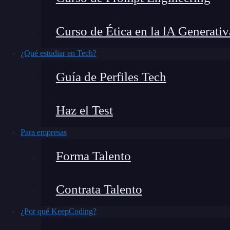
Curso de Ética en la lA Generativ
Orgullosos de nuestros alumnos @rais38 & @urikpd
¿Qué estudiar en Tech?
¿Qué es la FinAppsParty?
Que la fuerza os acompañe
Guía de Perfiles Tech
Orgullosos de nuestros alu
Haz el Test
Tenemos la suerte y el lujo que nuestras aulas
Para empresas
de ello, tenemos a Rafael (
@rais38
) y a Oriol (
Forma Talento
de iOS en Barcelona. Son unos cracks del desar
de @rais, Señor del Sith). Hoy se encuentran p
Contrata Talento
presumir de ello!
¿Por qué KeepCoding?