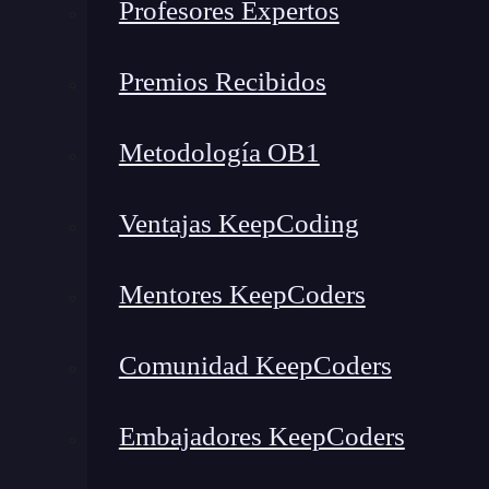
Profesores Expertos
Premios Recibidos
Metodología OB1
Ventajas KeepCoding
Oriol y Raimon, parte del equipo Synthesi
Mentores KeepCoders
Su equipo se llama «Synthesizers» y está comp
Comunidad KeepCoders
dos compañeros suyos, que son Ricardo
@rca
Embajadores KeepCoders