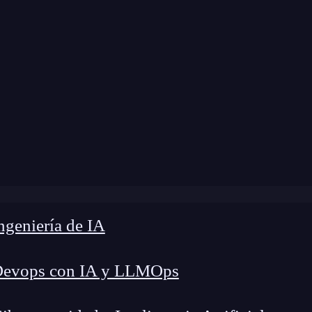
Blog
»
KeepCoding se enorgullece de sus alumnos
geniería de IA
Devops con IA y LLMOps