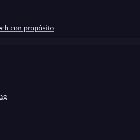
ch con propósito
nappsparty
es uno de los eventos de referencia para
ional en la creación de aplicaciones móviles de
 está celebrando en Barcelona hoy día y mañana 27 de
tipos de aplicaciones más innovadores que aporten
idad en la imagen gráfica, navegación,
usabilidad
,
jor aplicación recibirá un premio de 10.000 y el
ng