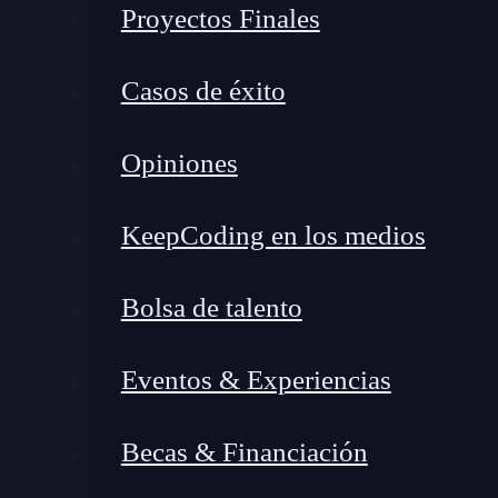
Proyectos Finales
Casos de éxito
Opiniones
KeepCoding en los medios
Bolsa de talento
Eventos & Experiencias
Becas & Financiación
Oriol Capdevila, parte del equipo del
Battle Hack