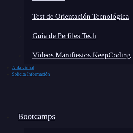
Test de Orientación Tecnológica
Guía de Perfiles Tech
Vídeos Manifiestos KeepCoding
Aula virtual
Solicita Información
Orgullosos de nuestros alumnos: Rafa y O
Bootcamps
están participando en la FinAppsParty 20