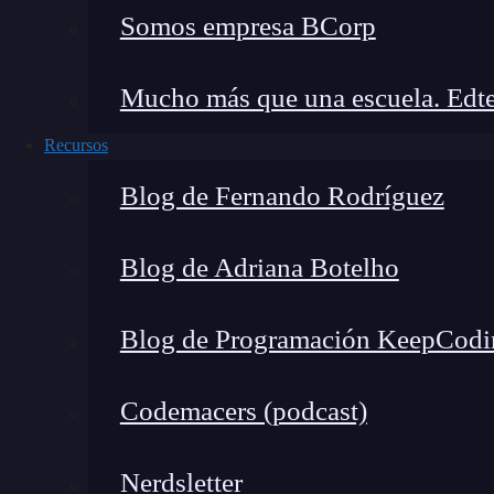
Somos empresa BCorp
¿Qué es la FinAppsParty?
Mucho más que una escuela. Edte
Para los que no hayan oído hablar de ella, la
Fi
Recursos
los desarrolladores e ideadores a nivel internac
servicios financieros a nivel internacional. Se
Blog de Fernando Rodríguez
Octubre. El objetivo es premiar aquellos proto
nuevas funcionalidades, prestaciones, original
Blog de Adriana Botelho
etc., dentro de los servicios financieros. La me
segundo premio recibirá 2.000€.
Blog de Programación KeepCodi
Codemacers (podcast)
Nerdsletter