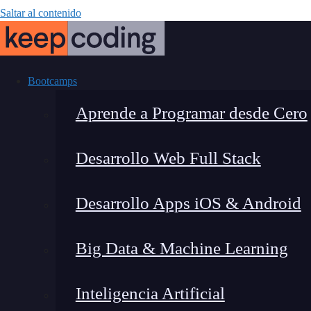
Saltar al contenido
Bootcamps
Aprende a Programar desde Cero
Desarrollo Web Full Stack
KeepCoding se 
Desarrollo Apps iOS & Android
Big Data & Machine Learning
Inteligencia Artificial
Lucia Gómez Salgado
|
Última