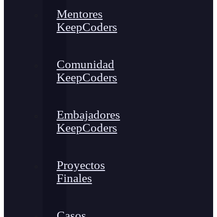
Mentores
KeepCoders
Comunidad
KeepCoders
Embajadores
KeepCoders
Proyectos
Finales
Casos