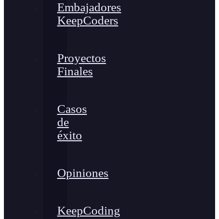
Embajadores
KeepCoders
Proyectos
Finales
Casos
de
éxito
Opiniones
KeepCoding