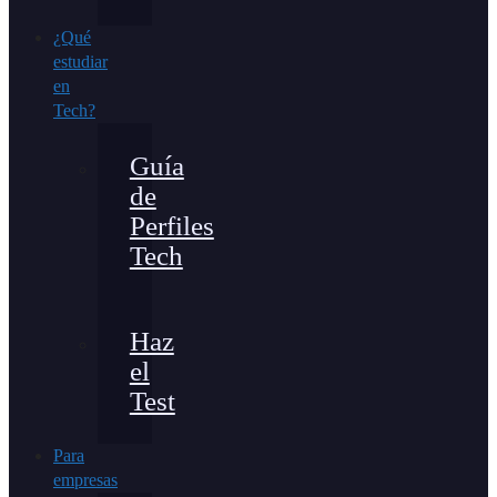
¿Qué
estudiar
en
Tech?
Guía
de
Perfiles
Tech
Haz
el
Test
Para
empresas