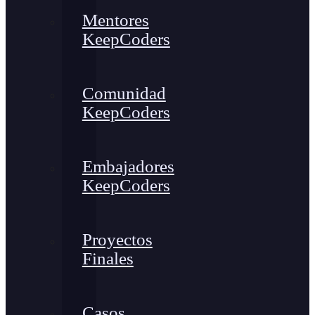
Mentores
KeepCoders
Comunidad
KeepCoders
Embajadores
KeepCoders
Proyectos
Finales
Casos