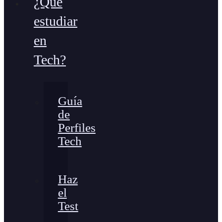
¿Qué
estudiar
en
Tech?
Guía
de
Perfiles
Tech
Haz
el
Test