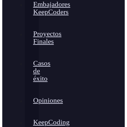
Embajadores
KeepCoders
Proyectos
Finales
Casos
de
éxito
Opiniones
KeepCoding