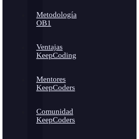
Metodología
OB1
Ventajas
KeepCoding
Mentores
KeepCoders
Comunidad
KeepCoders