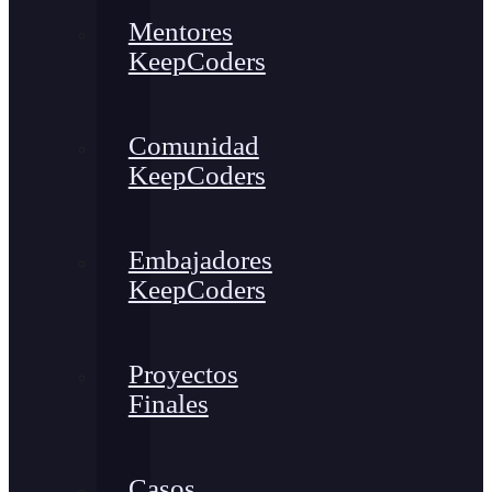
Mentores
KeepCoders
Comunidad
KeepCoders
Embajadores
KeepCoders
Proyectos
Finales
Casos