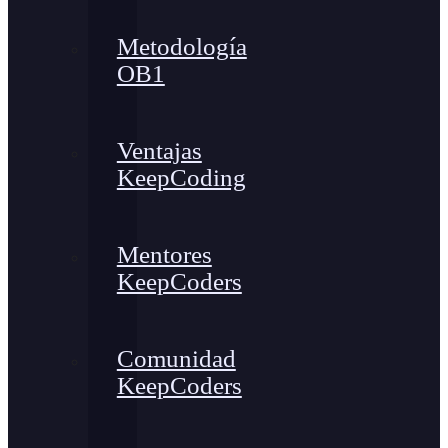
Metodología
OB1
Ventajas
KeepCoding
Mentores
KeepCoders
Comunidad
KeepCoders