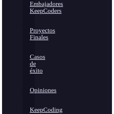
Embajadores
KeepCoders
Proyectos
Finales
Casos
de
éxito
Opiniones
KeepCoding