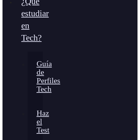
¿Qué
estudiar
en
Tech?
Guía
de
Perfiles
Tech
Haz
el
Test