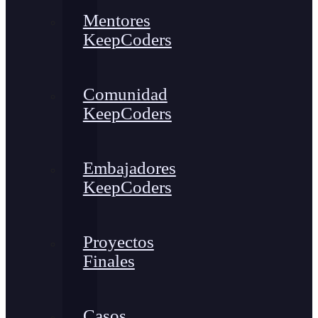
Mentores
KeepCoders
Comunidad
KeepCoders
Embajadores
KeepCoders
Proyectos
Finales
Casos