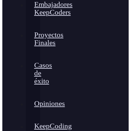
Embajadores
KeepCoders
Proyectos
Finales
Casos
de
éxito
Opiniones
KeepCoding