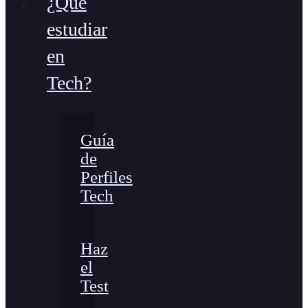
¿Qué
estudiar
en
Tech?
Guía
de
Perfiles
Tech
Haz
el
Test