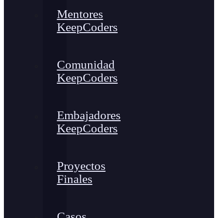
Mentores
KeepCoders
Comunidad
KeepCoders
Embajadores
KeepCoders
Proyectos
Finales
Casos