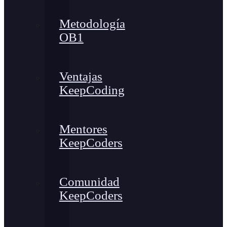
Metodología
OB1
Ventajas
KeepCoding
Mentores
KeepCoders
Comunidad
KeepCoders