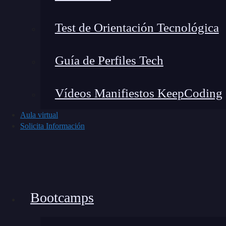
Test de Orientación Tecnológica
Guía de Perfiles Tech
Vídeos Manifiestos KeepCoding
Aula virtual
Solicita Información
Bootcamps
Voy a contarte un ejemplo concreto que viví a
clientes: