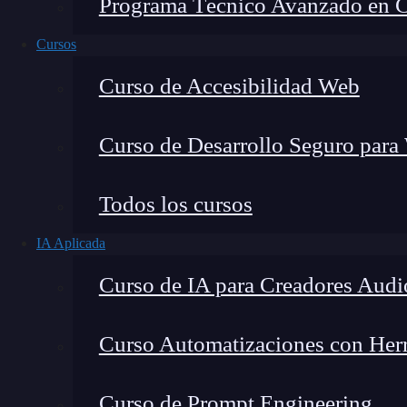
Programa Técnico Avanzado en Cib
Cursos
Curso de Accesibilidad Web
Curso de Desarrollo Seguro para
Todos los cursos
IA Aplicada
Lucia Gómez Salgado
Curso de IA para Creadores Audi
Contribuyo a acercar la realidad del sector tecno
visión de mercado y experiencia directa en proces
Curso Automatizaciones con Herra
Curso de Prompt Engineering