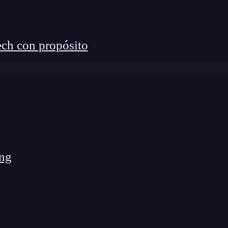
n atacante pueda hacerse con ellas.
ys? Un Proceso Seguro en Tus
ch con propósito
ng