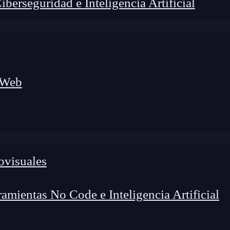
erseguridad e Inteligencia Artificial
 Web
ovisuales
lógico a nuevos profesionales, combinando conocimiento práctico,
os de transformación profesional.
mientas No Code e Inteligencia Artificial