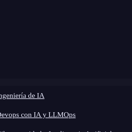
modificación:
27 de agosto de 2025 |
Tiempo de 
sskeys: La Revolución en la seguridad digital sin contrase
geniería de IA
Devops con IA y LLMOps