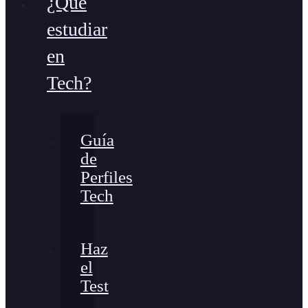
¿Qué
estudiar
en
Tech?
Guía
de
Perfiles
Tech
Haz
el
Test