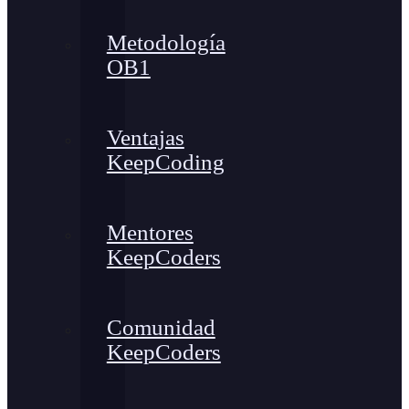
Metodología
OB1
Ventajas
KeepCoding
Mentores
KeepCoders
Comunidad
KeepCoders