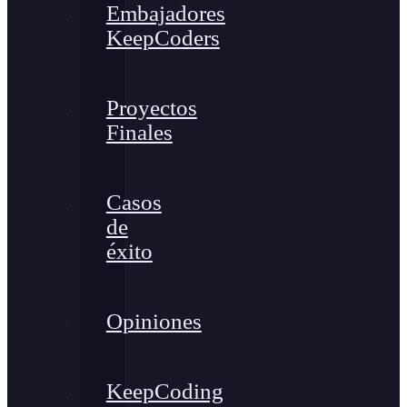
Embajadores
KeepCoders
Proyectos
Finales
Casos
de
éxito
Opiniones
KeepCoding