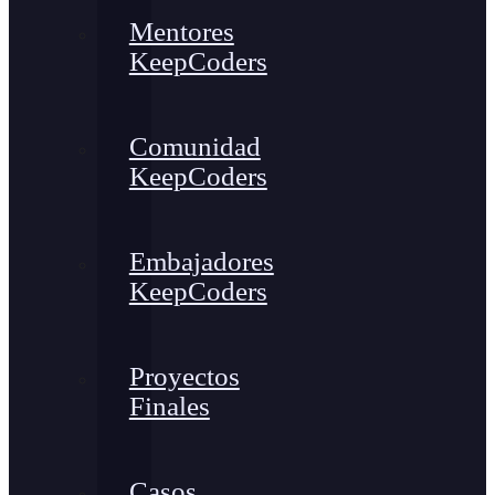
Mentores
KeepCoders
Comunidad
KeepCoders
Embajadores
KeepCoders
Proyectos
Finales
Casos