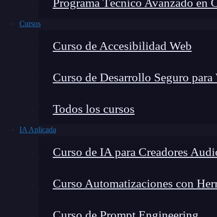
Programa Técnico Avanzado en Cib
Cursos
Curso de Accesibilidad Web
Curso de Desarrollo Seguro para
Lucia Gómez Salgado
Todos los cursos
Contribuyo a acercar la realidad del sector tecno
IA Aplicada
visión de mercado y experiencia directa en proces
Curso de IA para Creadores Audi
Curso Automatizaciones con Herra
En este post, te hablaremos acerca de los per
Curso de Prompt Engineering