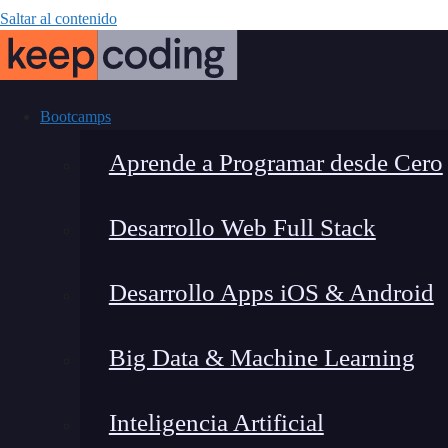
Saltar al contenido
Bootcamps
Aprende a Programar desde Cero
Desarrollo Web Full Stack
Perfiles d
Desarrollo Apps iOS & Android
Big Data & Machine Learning
Inteligencia Artificial
Lucia Gómez Salgado
|
Última