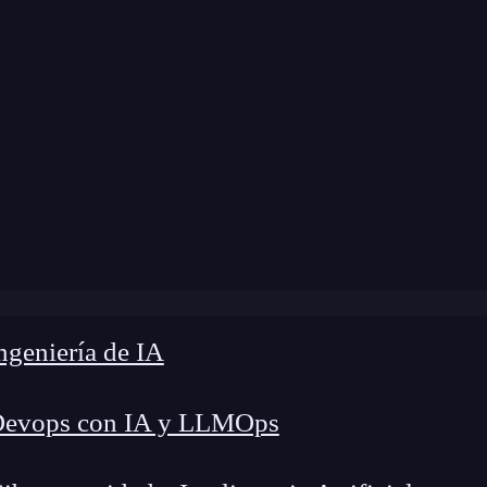
me
»
Blog
»
Perfiles de aplicaciones en Apple
geniería de IA
Devops con IA y LLMOps