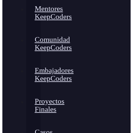
Mentores
KeepCoders
Comunidad
KeepCoders
Embajadores
KeepCoders
Proyectos
Finales
Casos