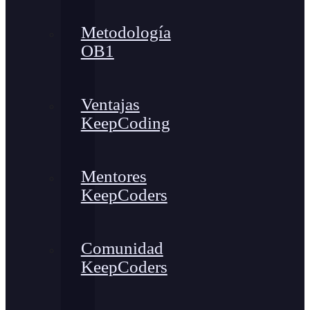
Metodología
OB1
Ventajas
KeepCoding
Mentores
KeepCoders
Comunidad
KeepCoders