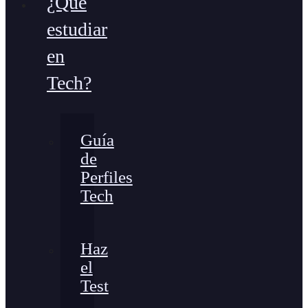
¿Qué
estudiar
en
Tech?
Guía
de
Perfiles
Tech
Haz
el
Test