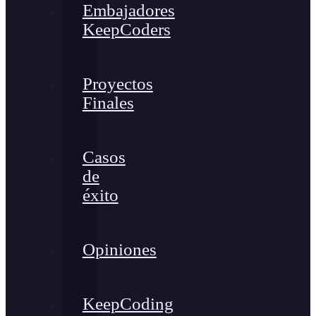
Embajadores
KeepCoders
Proyectos
Finales
Casos
de
éxito
Opiniones
KeepCoding