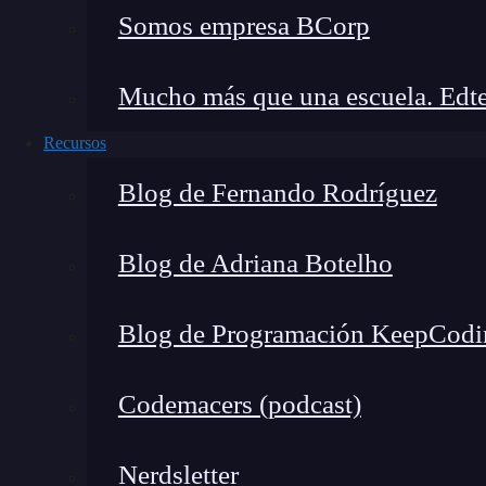
desafíos.
Somos empresa BCorp
Desarrollo de aplicaciones ex
Mucho más que una escuela. Edte
Cuando se trata de desarrollo de aplicaciones, 
Recursos
marcar la diferencia entre el éxito y el fracaso
que les ofrecen a los usuarios una experiencia f
Blog de Fernando Rodríguez
retención de usuarios y el crecimiento de la bas
Blog de Adriana Botelho
Casos de éxito
Blog de Programación KeepCodi
Algunos ejemplos notables de aplicaciones web 
persistencia de datos son:
Codemacers (podcast)
Redes sociales:
Plataformas como Faceboo
efectiva los mensajes, fotos y vídeos de lo
Nerdsletter