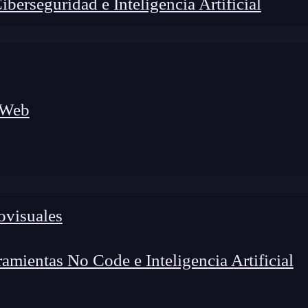
erseguridad e Inteligencia Artificial
 Web
ovisuales
lógico a nuevos profesionales, combinando conocimiento práctico,
os de transformación profesional.
mientas No Code e Inteligencia Artificial