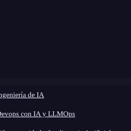
dificación:
25 de septiembre de 2024 |
Tiempo de
g
»
¿Qué es la persistencia de datos en aplicaciones web?
geniería de IA
Devops con IA y LLMOps