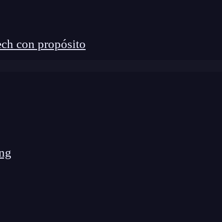
itosas
ch con propósito
la persistencia de datos en aplicaciones web puede
 de un proyecto. Las aplicaciones exitosas son aquellas
luida y personalizada, lo que a su vez fomenta la
e de usuarios.
ng
exitosas que hacen un uso inteligente de la
k, Instagram y Twitter (X) almacenan de manera
s usuarios, permitiéndoles acceder a su contenido en