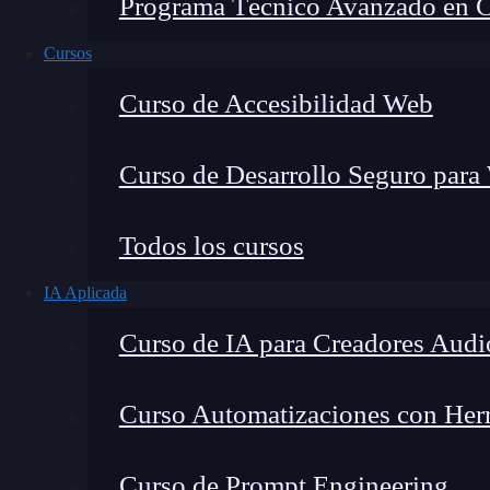
Programa Técnico Avanzado en Cib
Cursos
Curso de Accesibilidad Web
Curso de Desarrollo Seguro para
Todos los cursos
IA Aplicada
Lucia Gómez Salgado
Curso de IA para Creadores Audi
Contribuyo a acercar la realidad del sector tecno
visión de mercado y experiencia directa en proces
Curso Automatizaciones con Herra
Curso de Prompt Engineering