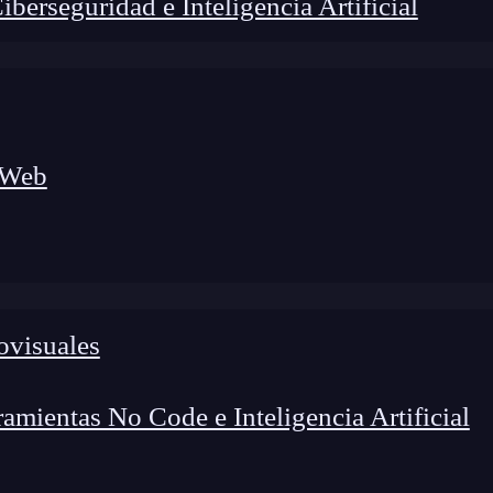
erseguridad e Inteligencia Artificial
 Web
lógico a nuevos profesionales, combinando conocimiento práctico,
os de transformación profesional.
ovisuales
mientas No Code e Inteligencia Artificial
na de las primeras cosas que me confundió fue la