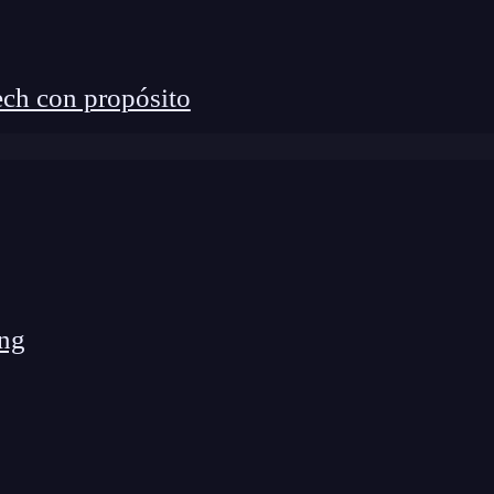
, usamos PostgreSQL porque requeríamos manejar
erencial. Si un cliente hacía una compra, era esencial
nsacción.
ch con propósito
ng