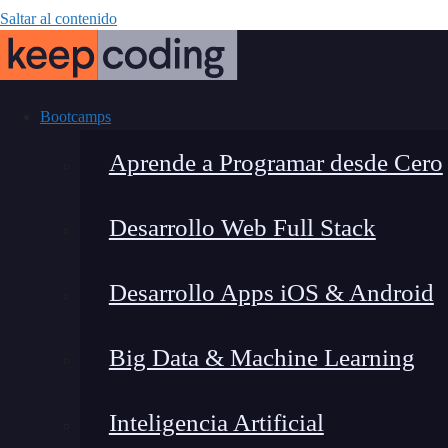
Saltar al contenido
Bootcamps
Aprende a Programar desde Cero
Desarrollo Web Full Stack
¿Qué tipos d
Desarrollo Apps iOS & Android
Big Data & Machine Learning
Inteligencia Artificial
Lucia Gómez Salgado
|
Última 