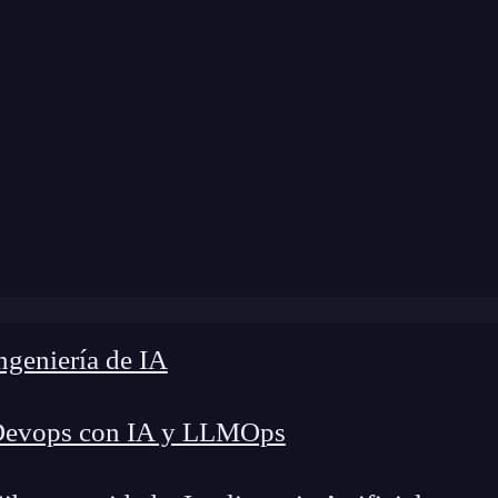
e
»
Blog
»
¿Qué tipos de bases de datos existen?
geniería de IA
Devops con IA y LLMOps