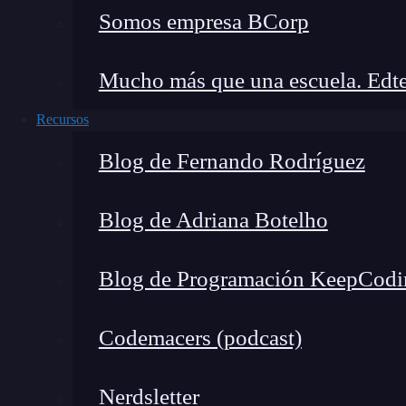
Cuando trabajé en un proyecto de e-commerce
Somos empresa BCorp
pedidos, clientes y productos con integridad ref
que los datos no se perdieran en mitad de la tra
Mucho más que una escuela. Edte
Recursos
Blog de Fernando Rodríguez
Blog de Adriana Botelho
Blog de Programación KeepCodi
Codemacers (podcast)
Nerdsletter