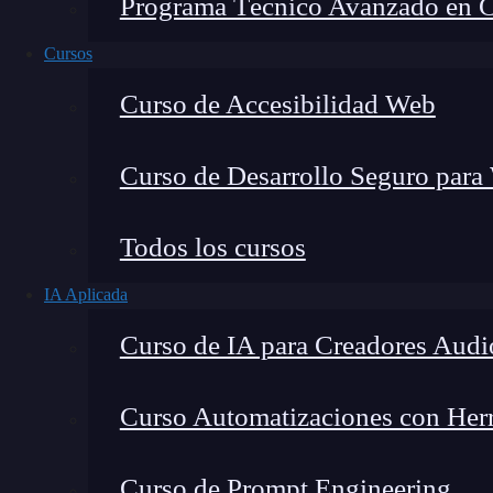
Programa Técnico Avanzado en Cib
Cursos
Curso de Accesibilidad Web
Curso de Desarrollo Seguro para
Lucia Gómez Salgado
Todos los cursos
Contribuyo a acercar la realidad del sector tecno
IA Aplicada
visión de mercado y experiencia directa en proces
Curso de IA para Creadores Audi
Curso Automatizaciones con Herra
Cuando me inicié en el mundo del desarrollo,
u
Curso de Prompt Engineering