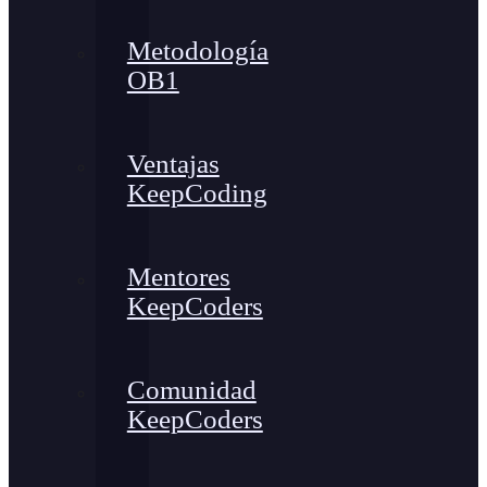
Metodología
OB1
Ventajas
KeepCoding
Mentores
KeepCoders
Comunidad
KeepCoders