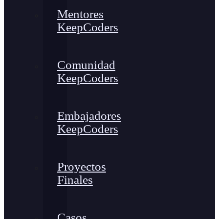
Mentores
KeepCoders
Comunidad
KeepCoders
Embajadores
KeepCoders
Proyectos
Finales
Casos