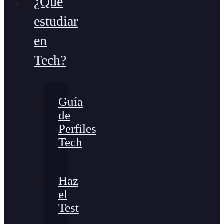
¿Qué
estudiar
en
Tech?
Guía
de
Perfiles
Tech
Haz
el
Test