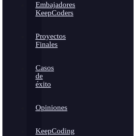
Embajadores
KeepCoders
Proyectos
Finales
Casos
de
éxito
Opiniones
KeepCoding