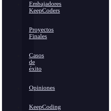
Embajadores
KeepCoders
Proyectos
Finales
Casos
de
éxito
Opiniones
KeepCoding