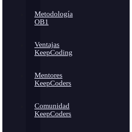
Metodología
OB1
Ventajas
KeepCoding
Mentores
KeepCoders
Comunidad
KeepCoders