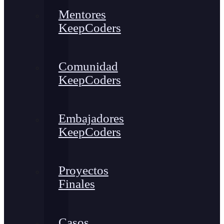
Mentores
KeepCoders
Comunidad
KeepCoders
Embajadores
KeepCoders
Proyectos
Finales
Casos