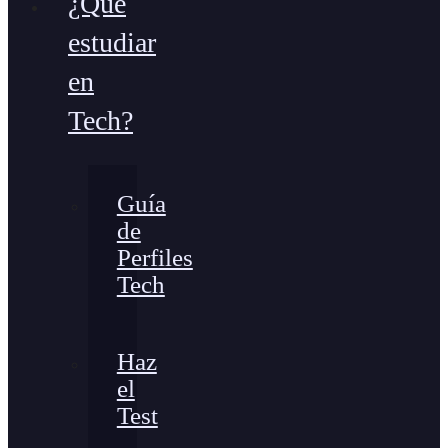
¿Qué
estudiar
en
Tech?
Guía
de
Perfiles
Tech
Haz
el
Test