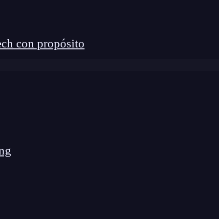
de estas capacidades permite reducir tiempos de
s y fortalecer la estrategia global de seguridad.
ch con propósito
o Plataformas de Ciberseguridad:
ng