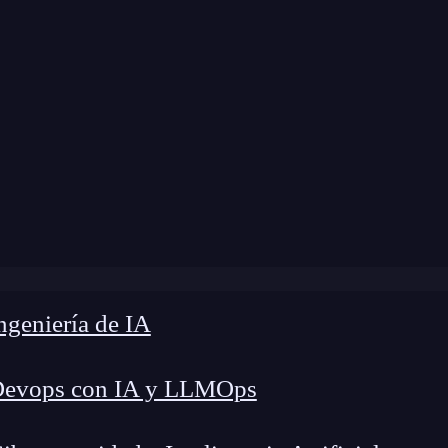
 modificación:
9 de julio de 2025 |
Tiempo de Le
mas de Ciberseguridad: Guía práctica para proteger tu emp
geniería de IA
Devops con IA y LLMOps