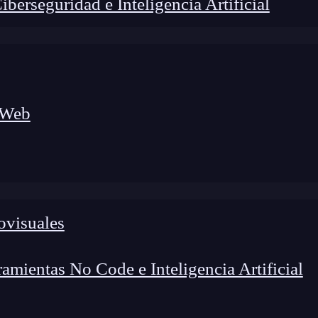
erseguridad e Inteligencia Artificial
 Web
ovisuales
lógico a nuevos profesionales, combinando conocimiento práctico,
os de transformación profesional.
mientas No Code e Inteligencia Artificial