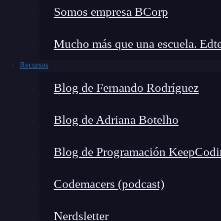
Somos empresa BCorp
Plataformas de Ciberseguridad la combinación 
detección y respuesta, minimizar errores humano
Mucho más que una escuela. Edte
Mi experiencia seleccionand
Recursos
¿qué debes considerar?
Blog de Fernando Rodríguez
Blog de Adriana Botelho
Blog de Programación KeepCodi
Codemacers (podcast)
Nerdsletter