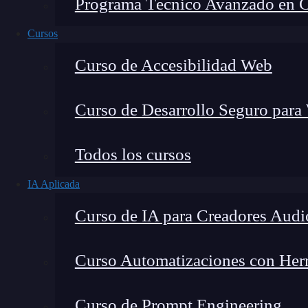
Programa Técnico Avanzado en Cib
Cursos
Curso de Accesibilidad Web
Curso de Desarrollo Seguro para
Todos los cursos
IA Aplicada
Lucia Gómez Salgado
Curso de IA para Creadores Audi
Contribuyo a acercar la realidad del sector tecno
visión de mercado y experiencia directa en proces
Curso Automatizaciones con Herra
Curso de Prompt Engineering