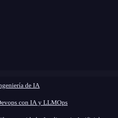
 modificación:
7 de julio de 2025 |
Tiempo de Le
ering vs DevOps: Guía definitiva clave para Diferenciar y
geniería de IA
Devops con IA y LLMOps