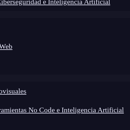
erseguridad e Inteligencia Artificial
 Web
ovisuales
mientas No Code e Inteligencia Artificial
lógico a nuevos profesionales, combinando conocimiento práctico,
os de transformación profesional.