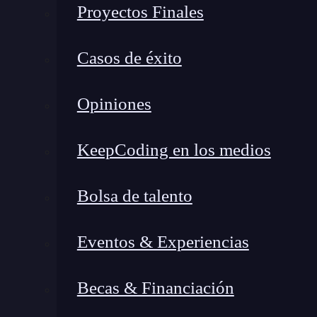
Promover la automatización de pruebas, in
Proyectos Finales
Monitorear activamente sistemas para detec
Entregar software frecuentemente con cali
Casos de éxito
En concreto, DevOps impulsa la colaboración p
Opiniones
escribe código hasta que ese código está func
¿Qué es Platform Engineerin
KeepCoding en los medios
que Facilita DevOps
Bolsa de talento
Eventos & Experiencias
Becas & Financiación