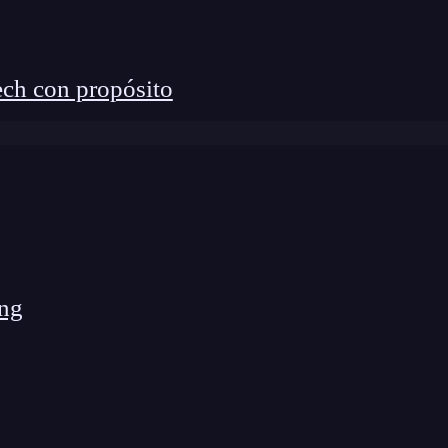
ch con propósito
ng
os a Platform Engineering, un área más enfocada en
omo Internal
Developer
Platforms (IDPs) – que
irse» infraestructura y herramientas. Donde he