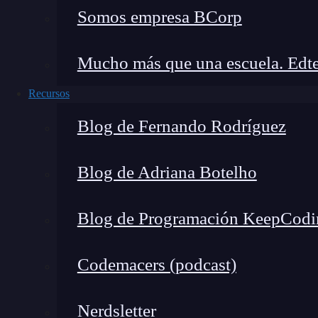
Somos empresa BCorp
Mucho más que una escuela. Edte
Recursos
Blog de Fernando Rodríguez
Blog de Adriana Botelho
Blog de Programación KeepCodi
Codemacers (podcast)
En contraste, he sido parte de equipos dedicad
desarrollar plataformas internas – conocidas c
permiten a los equipos de desarrollo «auto-serv
Nerdsletter