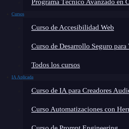
Programa Técnico Avanzado en Cib
Cursos
Curso de Accesibilidad Web
Curso de Desarrollo Seguro para
Todos los cursos
IA Aplicada
Curso de IA para Creadores Audi
Lucia Gómez Salgado
Curso Automatizaciones con Herra
Contribuyo a acercar la realidad del sector tecno
visión de mercado y experiencia directa en proces
Curso de Prompt Engineering