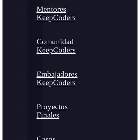
Mentores
KeepCoders
Comunidad
KeepCoders
Embajadores
KeepCoders
Proyectos
Finales
Casos