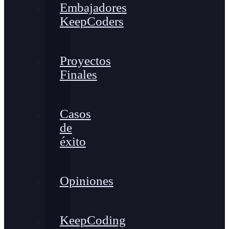
Embajadores
KeepCoders
Proyectos
Finales
Casos
de
éxito
Opiniones
KeepCoding