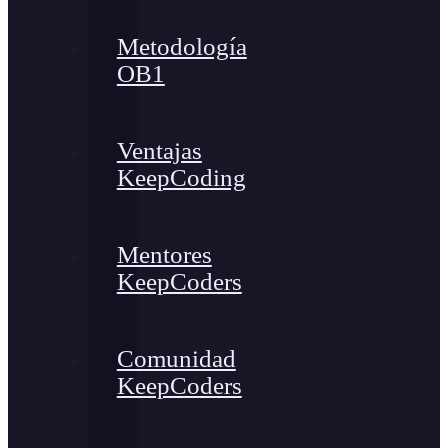
Metodología
OB1
Ventajas
KeepCoding
Mentores
KeepCoders
Comunidad
KeepCoders