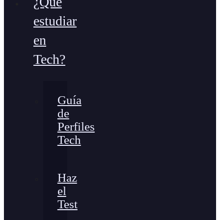
¿Qué
estudiar
en
Tech?
Guía
de
Perfiles
Tech
Haz
el
Test