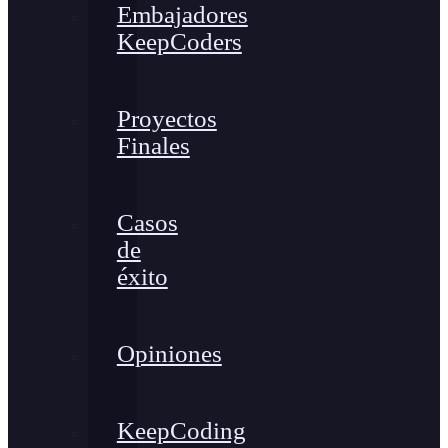
Embajadores
KeepCoders
Proyectos
Finales
Casos
de
éxito
Opiniones
KeepCoding