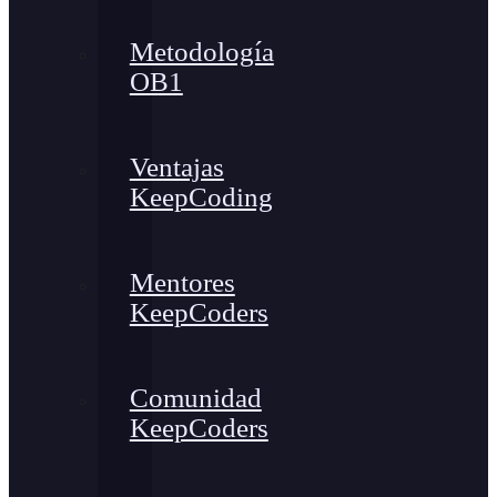
Metodología
OB1
Ventajas
KeepCoding
Mentores
KeepCoders
Comunidad
KeepCoders