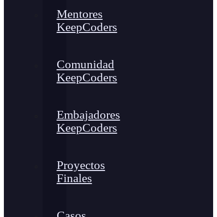
Mentores
KeepCoders
Comunidad
KeepCoders
Embajadores
KeepCoders
Proyectos
Finales
Casos