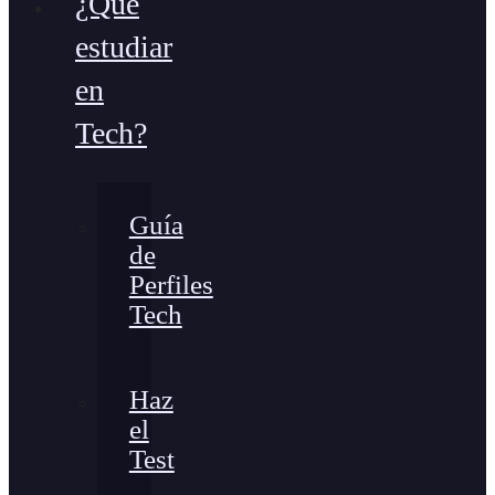
¿Qué
estudiar
en
Tech?
Guía
de
Perfiles
Tech
Haz
el
Test