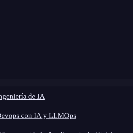
dificación:
12 de diciembre de 2024 |
Tiempo de
Blog
»
5 razones de por qué estudiar desarrollo web
geniería de IA
Devops con IA y LLMOps