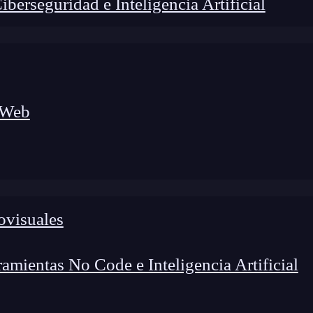
erseguridad e Inteligencia Artificial
 Web
ovisuales
lógico a nuevos profesionales, combinando conocimiento práctico,
os de transformación profesional.
mientas No Code e Inteligencia Artificial