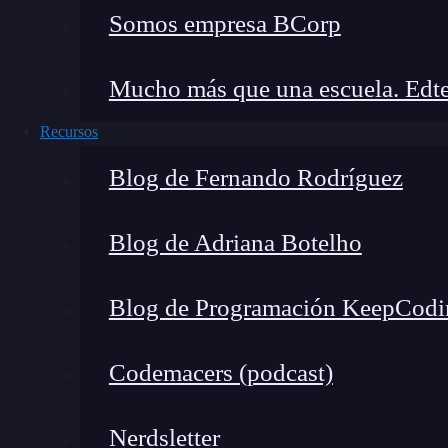
Somos empresa BCorp
Por eso, si al terminar tu proceso de aprendiza
aseguramos que este miedo desaparecerá en un p
Mucho más que una escuela. Edte
No te pierdas este post si quieres saber más sob
Recursos
Diversidad de oportunidades
Blog de Fernando Rodríguez
De la mano de la razón anterior, estudiar desa
Blog de Adriana Botelho
oportunidades diferentes entre ellas. Es decir, 
una persona que lleve a cabo todo el proceso de
Blog de Programación KeepCodi
Más bien, podrás encontrar oportunidades en las
desarrollo, lo que te brinda la opción de escoge
Codemacers (podcast)
Buena remuneración
Nerdsletter