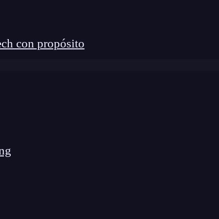
je estás preocupado por conseguir empleo, te
ar de semanas, pues las oportunidades te lloverán.
ch con propósito
re las
vacantes del sector tecnológico en España
.
rrollo web te permite encontrarte con un montón de
no siempre las vacantes están enfocadas en obtener
 desarrollo.
ng
 que solo deberás participar en una de las etapas de
r.