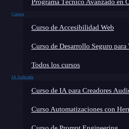
Programa Técnico Avanzado en Cib
Cursos
Curso de Accesibilidad Web
Curso de Desarrollo Seguro para
Todos los cursos
IA Aplicada
Lucia Gómez Salgado
Curso de IA para Creadores Audi
Contribuyo a acercar la realidad del sector tecno
visión de mercado y experiencia directa en proces
Curso Automatizaciones con Herra
Curso de Prompt Engineering