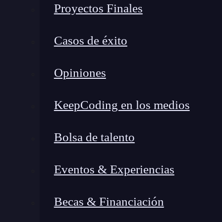
Proyectos Finales
Casos de éxito
Opiniones
KeepCoding en los medios
Bolsa de talento
La demanda de desarrolladores web v
Eventos & Experiencias
En primer lugar, es importante que tengas clar
creciendo, ya que, en muchas compañías actual
Becas & Financiación
web
. Este se encargará de hacer de un diseño 
comunicación o navegación, entre otros.