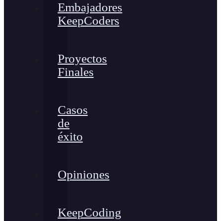
Embajadores
KeepCoders
Proyectos
Finales
Casos
de
éxito
Opiniones
KeepCoding