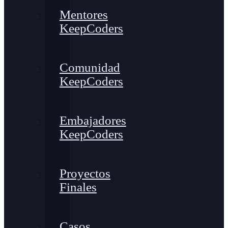
Mentores
KeepCoders
Comunidad
KeepCoders
Embajadores
KeepCoders
Proyectos
Finales
Casos