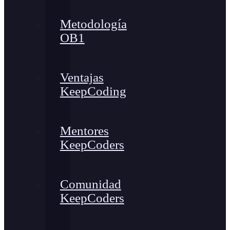
Metodología
OB1
Ventajas
KeepCoding
Mentores
KeepCoders
Comunidad
KeepCoders