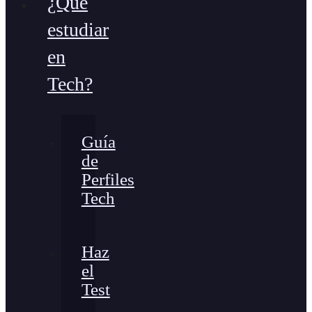
¿Qué
estudiar
en
Tech?
Guía
de
Perfiles
Tech
Haz
el
Test