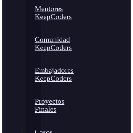
Mentores
KeepCoders
Comunidad
KeepCoders
Embajadores
KeepCoders
Proyectos
Finales
Casos