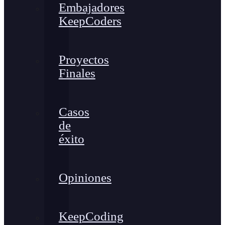
Embajadores
KeepCoders
Proyectos
Finales
Casos
de
éxito
Opiniones
KeepCoding