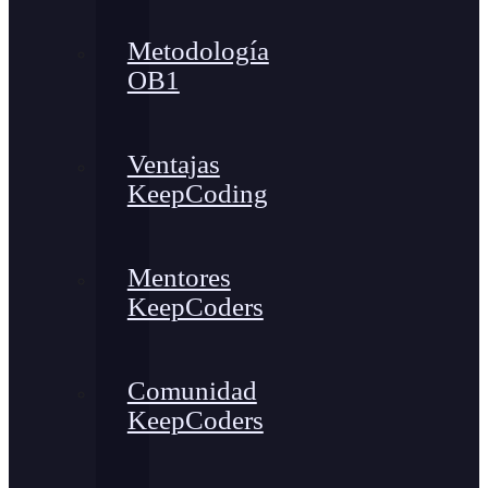
Metodología
OB1
Ventajas
KeepCoding
Mentores
KeepCoders
Comunidad
KeepCoders