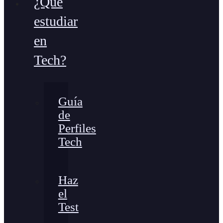
¿Qué
estudiar
en
Tech?
Guía
de
Perfiles
Tech
Haz
el
Test