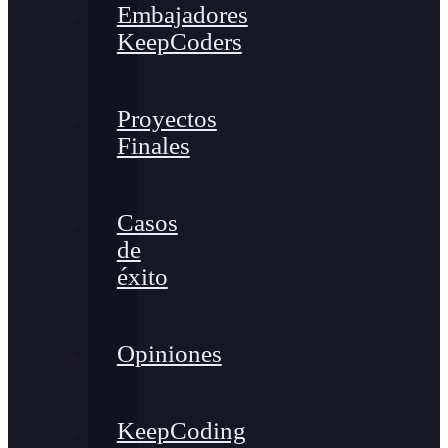
Embajadores
KeepCoders
Proyectos
Finales
Casos
de
éxito
Opiniones
KeepCoding