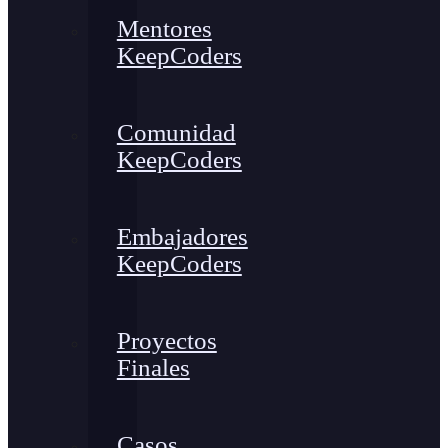
Mentores
KeepCoders
Comunidad
KeepCoders
Embajadores
KeepCoders
Proyectos
Finales
Casos