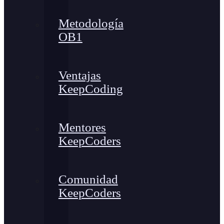
Metodología
OB1
Ventajas
KeepCoding
Mentores
KeepCoders
Comunidad
KeepCoders