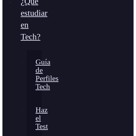
¿Qué
estudiar
en
Tech?
Guía
de
Perfiles
Tech
Haz
el
Test